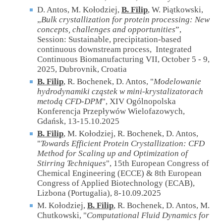
D. Antos, M. Kołodziej,
B. Filip
, W. Piątkowski,
„
Bulk crystallization for protein processing: New
concepts, challenges and opportunities
”,
Session: Sustainable, precipitation-based
continuous downstream process, Integrated
Continuous Biomanufacturing VII, October 5 - 9,
2025, Dubrovnik, Croatia
B. Filip
, R. Bochenek, D. Antos, "
Modelowanie
hydrodynamiki cząstek w mini-krystalizatorach
metodą CFD-DPM
", XIV Ogólnopolska
Konferencja Przepływów Wielofazowych,
Gdańsk, 13-15.10.2025
B. Filip
, M. Kołodziej, R. Bochenek, D. Antos,
"
Towards Efficient Protein Crystallization: CFD
Method for Scaling up and Optimization of
Stirring Techniques
"
, 15th European Congress of
Chemical Engineering (ECCE) & 8th European
Congress of Applied Biotechnology (ECAB),
Lizbona (Portugalia), 8-10.09.2025
M. Kołodziej,
B. Filip
, R. Bochenek, D. Antos, M.
Chutkowski, "
Computational Fluid Dynamics for