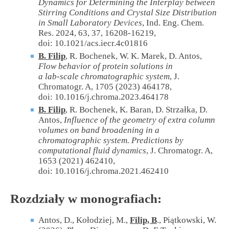
Dynamics for Determining the Interplay between
Stirring Conditions and Crystal Size Distribution
in Small Laboratory Devices
, Ind. Eng. Chem.
Res. 2024, 63, 37, 16208-16219,
doi: 10.1021/acs.iecr.4c01816
B. Filip
, R. Bochenek, W. K. Marek, D. Antos,
Flow behavior of protein solutions in
a lab-scale chromatographic system
, J.
Chromatogr. A, 1705 (2023) 464178,
doi: 10.1016/j.chroma.2023.464178
B. Filip
,
R. Bochenek, K. Baran, D. Strzałka, D.
Antos,
Influence of the geometry of extra column
volumes on ba
nd broadening in a
chromatographic system. Predictions by
computational fluid dynamics
, J. Chromatogr. A,
1653 (2021) 462410,
doi: 10.1016/j.chroma.2021.462410
Rozdziały w monografiach:
Antos, D., Kołodziej, M.,
Filip, B
., Piątkowski, W.