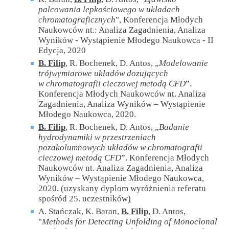
palcowania lepkościowego w układach
chromatograficznych
", Konferencja Młodych
Naukowców nt.: Analiza Zagadnienia, Analiza
Wyników - Wystąpienie Młodego Naukowca - II
Edycja, 2020
B. Filip
, R. Bochenek, D. Antos, „
Modelowanie
trójwymiarowe układów dozujących
w chromatografii cieczowej metodą CFD
”.
Konferencja Młodych Naukowców nt. Analiza
Zagadnienia, Analiza Wyników – Wystąpienie
Młodego Naukowca, 2020.
B. Filip
, R. Bochenek, D. Antos, „
Badanie
hydrodynamiki w przestrzeniach
pozakolumnowych układów w chromatografii
cieczowej metodą CFD
”. Konferencja Młodych
Naukowców nt. Analiza Zagadnienia, Analiza
Wyników – Wystąpienie Młodego Naukowca,
2020. (uzyskany dyplom wyróżnienia referatu
spośród 25. uczestników
)
A. Stańczak, K. Baran,
B. Filip
, D. Antos,
"
Methods for Detecting Unfolding of Monoclonal