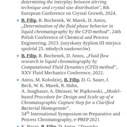
determining the interplay between stirring
technique and crystal size distribution
"
, 8th
European Conference on Crystal Growth, 2024.
B. Filip
, R. Bochenek, W. Marek, D. Antos,
„
Determination of the fluid phase behavior in
liquid chromatography by the CFD method
”, 24th
Polish Conference of Chemical and Process
Engineering, 2023. (uzyskany dyplom III miejsca
spośród 25. młodych naukowców)
B. Filip
, R. Bochenek, D. Antos, „
Fluid flow
research in liquid chromatography by
Computational Fluid Dynamics (CFD) method
”,
XXV Fluid Mechanics Conference, 2022.
Antos, M. Kołodziej,
B. Filip
, D. G. Sauer, J.
Beck, W. K. Marek, R. Hahn,
A. Jungbauer, A. Dürauer, W. Piątkowski, „
Model-
based Procedure for Design and Scale up of a
Chromatographic Capture Step for a Clarified
Bacterial Homogenate
”.
th
34
International Symposium on Preparative and
Process Chromatography, e-PREP 2021
K. Baran,
B. Filip
, D. Antos, "
Zjawisko