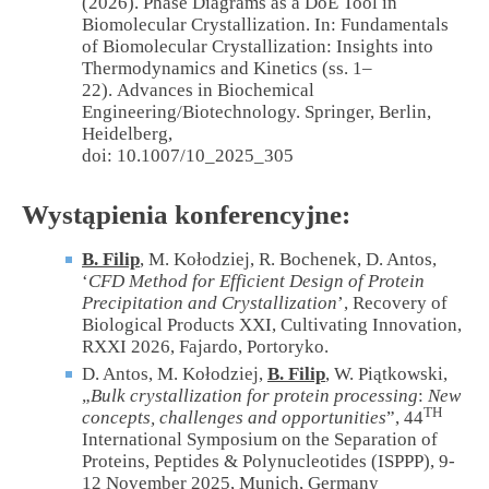
(2026). Phase Diagrams as a D
o
E Tool in
Biomolecular Crystallization. In: Fundamentals
of Biomolecular Crystallization: Insights into
Thermodynamics and Kinetics (ss. 1–
22). Advances in Biochemical
Engineering/Biotechnology. Springer, Berlin,
Heidelberg,
doi: 10.1007/10_2025_305
Wystąpienia konferencyjne:
B. Filip
, M. Kołodziej, R. Bochenek, D. Antos,
‘
CFD Method for Efficient Design of Protein
Precipitation and Crystallization
’, Recovery of
Biological Products XXI, Cultivating Innovation,
RXXI 2026, Fajardo, Portoryko.
D. Antos, M. Kołodziej,
B. Filip
, W. Piątkowski,
„
Bulk crystallization for protein processing
:
New
TH
concepts, challenges and opportunities
”, 44
International Symposium on the Separation of
Proteins, Peptides & Polynucleotides (ISPPP), 9-
12 November 2025, Munich, Germany